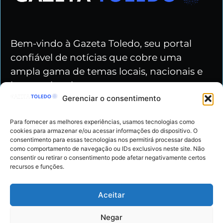
Bem-vindo à Gazeta Toledo, seu portal
confiável de notícias que cobre uma
ampla gama de temas locais, nacionais e
internacionais.
Gerenciar o consentimento
Nossas redes
Para fornecer as melhores experiências, usamos tecnologias como
cookies para armazenar e/ou acessar informações do dispositivo. O
consentimento para essas tecnologias nos permitirá processar dados
como comportamento de navegação ou IDs exclusivos neste site. Não
consentir ou retirar o consentimento pode afetar negativamente certos
recursos e funções.
Gazeta Toledo - Copyright © 2024 Todos os
Aceitar
Direitos Reservados
Negar