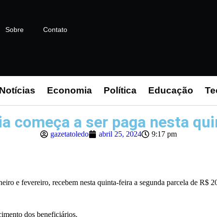
Sobre
Contato
Notícias
Economia
Política
Educação
Te
a começa a ser paga nesta qui
gazetatoledo
abril 25, 2024
9:17 pm
iro e fevereiro, recebem nesta quinta-feira a segunda parcela de R$ 2
cimento dos beneficiários.