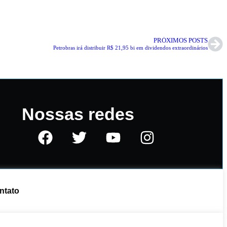
PRÓXIMOS POSTS
Petrobras irá distribuir R$ 21,95 bi em dividendos extraordinários
Nossas redes
ntato