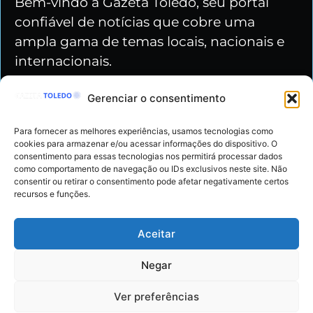
Bem-vindo à Gazeta Toledo, seu portal
confiável de notícias que cobre uma
ampla gama de temas locais, nacionais e
internacionais.
Gerenciar o consentimento
Nossas redes
Para fornecer as melhores experiências, usamos tecnologias como
cookies para armazenar e/ou acessar informações do dispositivo. O
consentimento para essas tecnologias nos permitirá processar dados
como comportamento de navegação ou IDs exclusivos neste site. Não
consentir ou retirar o consentimento pode afetar negativamente certos
recursos e funções.
Gazeta Toledo - Copyright © 2024 Todos os
Direitos Reservados
Aceitar
Políticas de Privacidade
Negar
Termos de Uso
Ver preferências
Parcerias e Anúncios