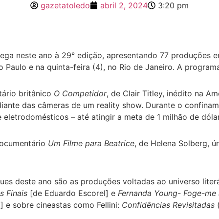
gazetatoledo
abril 2, 2024
3:20 pm
hega neste ano à 29° edição, apresentando 77 produções e
o Paulo e na quinta-feira (4), no Rio de Janeiro. A program
ário britânico
O Competidor
, de Clair Titley, inédito na A
iante das câmeras de um reality show. Durante o confinam
 eletrodomésticos – até atingir a meta de 1 milhão de dóla
 documentário
Um Filme para Beatrice
, de Helena Solberg, ú
es deste ano são as produções voltadas ao universo lite
 Finais
[de Eduardo Escorel] e
Fernanda Young- Foge-me 
 e sobre cineastas como Fellini:
Confidências Revisitadas
(