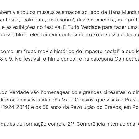
 também visitou os museus austríacos ao lado de Hans Mun
gantesco, realmente, de tesouro”, disse o cineasta, que pr
 e as exibições no festival É Tudo Verdade para fazer uma 
 desse filme, eles tomem conhecimento sobre essa coleção 
or como um “road movie histórico de impacto social” e que 
s 8 e 9. No festival, o filme concorre na categoria Competi
Tudo Verdade vão homenagear dois grandes cineastas: o cin
iretor e ensaísta irlandês Mark Cousins, que visita o Brasi
(1924-2014) e os 50 anos da Revolução do Cravos, em Por
idades de formação como a 21ª Conferência Internacional 