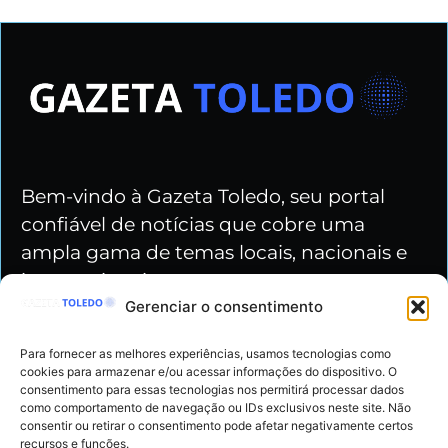
Bem-vindo à Gazeta Toledo, seu portal
confiável de notícias que cobre uma
ampla gama de temas locais, nacionais e
internacionais.
Gerenciar o consentimento
Nossas redes
Para fornecer as melhores experiências, usamos tecnologias como
cookies para armazenar e/ou acessar informações do dispositivo. O
consentimento para essas tecnologias nos permitirá processar dados
como comportamento de navegação ou IDs exclusivos neste site. Não
consentir ou retirar o consentimento pode afetar negativamente certos
recursos e funções.