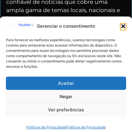
confiável de notícias que cobre uma
ampla gama de temas locais, nacionais e
internacionais.
Gerenciar o consentimento
Nossas redes
Para fornecer as melhores experiências, usamos tecnologias como
cookies para armazenar e/ou acessar informações do dispositivo. O
consentimento para essas tecnologias nos permitirá processar dados
como comportamento de navegação ou IDs exclusivos neste site. Não
consentir ou retirar o consentimento pode afetar negativamente certos
recursos e funções.
Gazeta Toledo - Copyright © 2024 Todos os
Aceitar
Direitos Reservados
Negar
Políticas de Privacidade
Ver preferências
Termos de Uso
Parcerias e Anúncios
Quem somos?
Políticas de Privacidade
Políticas de Privacidade