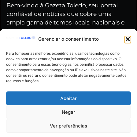
Bem-vindo à Gazeta Toledo, seu portal
confiável de notícias que cobre uma
ampla gama de temas locais, nacionais e
internacionais.
Gerenciar o consentimento
Nossas redes
Para fornecer as melhores experiências, usamos tecnologias como
cookies para armazenar e/ou acessar informações do dispositivo. O
consentimento para essas tecnologias nos permitirá processar dados
como comportamento de navegação ou IDs exclusivos neste site. Não
consentir ou retirar o consentimento pode afetar negativamente certos
recursos e funções.
Gazeta Toledo - Copyright © 2024 Todos os
Aceitar
Direitos Reservados
Negar
Políticas de Privacidade
Ver preferências
Termos de Uso
Parcerias e Anúncios